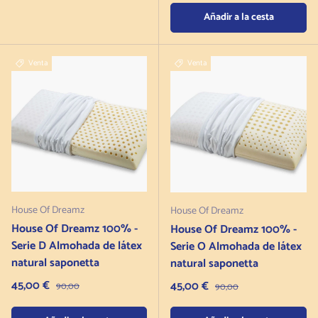
Añadir a la cesta
Venta
Venta
House Of Dreamz
House Of Dreamz
House Of Dreamz 100% -
House Of Dreamz 100% -
Serie D Almohada de látex
Serie O Almohada de látex
natural saponetta
natural saponetta
Precio de venta
45,00 €
Precio habitual
Precio de venta
45,00 €
Precio habitual
90,00
90,00