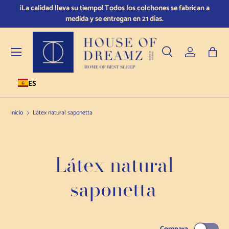
¡La calidad lleva su tiempo! Todos los colchones se fabrican a
Du
Ir al contenido
medida y se entregan en 21 días.
Menú
Buscar en
Conectarse
Bols
ES
Buscar en
Tipo de producto
Todos
Inicio
Látex natural saponetta
Látex natural
saponetta