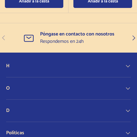
Añadir a la cesta
Añadir a la cesta
Póngase en contacto con nosotros
Anterior
Sigu
Respondemos en 24h
H
O
D
Políticas