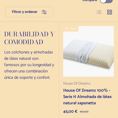
Compara
Lista
Rejilla
Filtrar y ordenar
Venta
DURABILIDAD Y
COMODIDAD
Los colchones y almohadas
de látex natural son
famosos por su longevidad y
ofrecen una combinación
única de soporte y confort.
House Of Dreamz
House Of Dreamz 100% -
Serie H Almohada de látex
natural saponetta
Precio de venta
45,00 €
Precio habitual
90,00