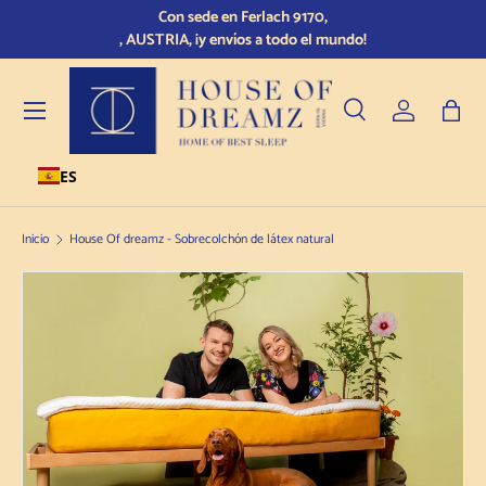
Con sede en Ferlach 9170,
Ir al contenido
, AUSTRIA, ¡y envíos a todo el mundo!
Menú
Buscar en
Conectarse
Bols
ES
Buscar en
Tipo de producto
Todos
Inicio
House Of dreamz - Sobrecolchón de látex natural
Ir a la información sobre el producto