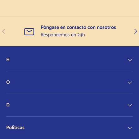
Póngase en contacto con nosotros
Anterior
Sigu
Respondemos en 24h
H
O
D
Políticas