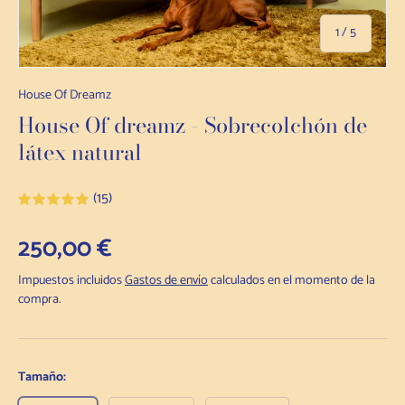
de
1
/
5
House Of Dreamz
House Of dreamz - Sobrecolchón de
látex natural
(15)
Precio habitual
250,00 €
Impuestos incluidos
Gastos de envío
calculados en el momento de la
compra.
Tamaño: