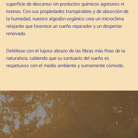
superficie de descanso sin productos químicos agresivos ni
toxinas. Con sus propiedades transpirables y de absorción de
la humedad, nuestro algodón orgánico crea un microclima
relajante que favorece un sueño reparador y un despertar
renovado.
Deléitese con el lujoso abrazo de las fibras más finas de la
naturaleza, sabiendo que su santuario del sueño es
respetuoso con el medio ambiente y sumamente cómodo.