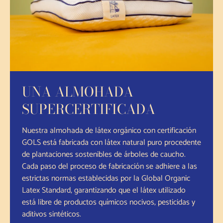
UNA ALMOHADA
SUPERCERTIFICADA
Nuestra almohada de látex orgánico con certificación
GOLS está fabricada con látex natural puro procedente
de plantaciones sostenibles de árboles de caucho.
Cada paso del proceso de fabricación se adhiere a las
estrictas normas establecidas por la Global Organic
Latex Standard, garantizando que el látex utilizado
está libre de productos químicos nocivos, pesticidas y
aditivos sintéticos.