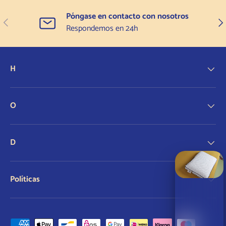
Póngase en contacto con nosotros
Anterior
Sigu
Respondemos en 24h
H
O
D
Políticas
Formas de pago aceptadas