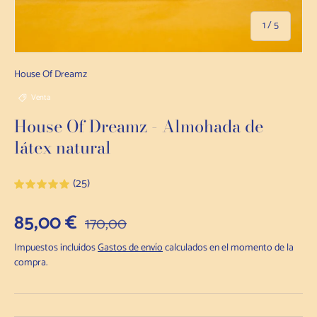
de
1
/
5
House Of Dreamz
Venta
House Of Dreamz - Almohada de
látex natural
(25)
Precio de venta
85,00 €
Precio habitual
170,00
Impuestos incluidos
Gastos de envío
calculados en el momento de la
compra.