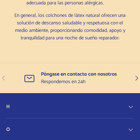
adecuada para las personas alérgicas.
En general, los colchones de látex natural ofrecen una
solución de descanso saludable y respetuosa con el
medio ambiente, proporcionando comodidad, apoyo y
tranquilidad para una noche de sueño reparador.
Póngase en contacto con nosotros
Anterior
Sigu
Respondemos en 24h
H
O