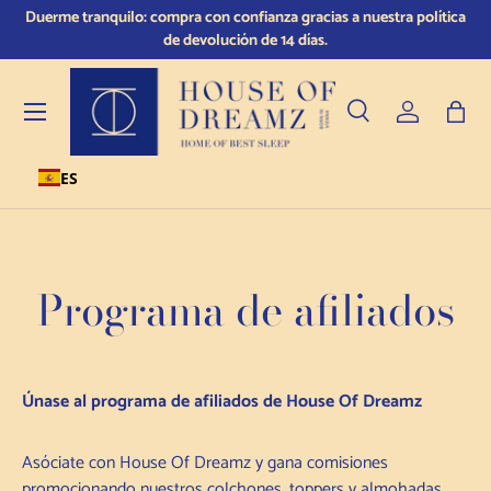
Con sede en Ferlach 9170,
¡La 
Ir al contenido
, AUSTRIA, ¡y envíos a todo el mundo!
Menú
Buscar en
Conectarse
Bols
ES
Buscar en
Tipo de producto
Todos
Programa de afiliados
Únase al programa de afiliados de House Of Dreamz
Asóciate con House Of Dreamz y gana comisiones
promocionando nuestros colchones, toppers y almohadas