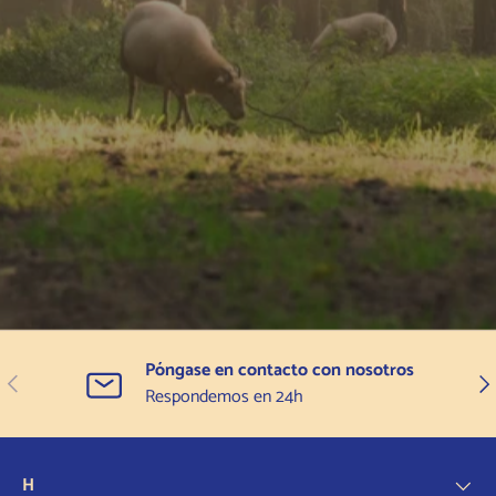
Póngase en contacto con nosotros
Anterior
Sigu
Respondemos en 24h
H