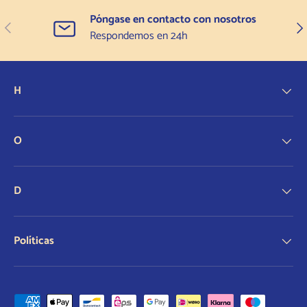
Póngase en contacto con nosotros
Anterior
Sigu
Respondemos en 24h
H
O
D
Políticas
Formas de pago aceptadas