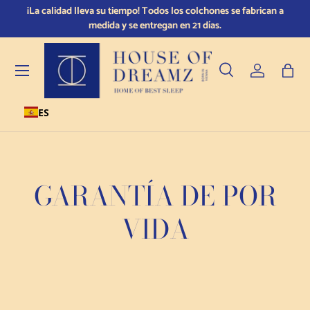
d lleva su tiempo! Todos los colchones se fabrican a
Duerme tranquilo: c
Ir al contenido
medida y se entregan en 21 días.
Menú
Buscar en
Conectarse
Bols
ES
Buscar en
Tipo de producto
Todos
GARANTÍA DE POR
VIDA