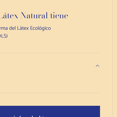
átex Natural tiene
orma del Látex Ecológico
LS)