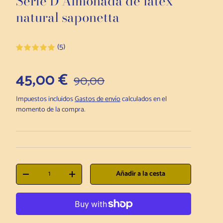
Serie D Almohada de látex
natural saponetta
(5)
Precio de venta
45,00 €
Precio habitual
90,00
Impuestos incluidos
Gastos de envío
calculados en el
momento de la compra.
Cantidad
Añadir a la cesta
Disminuir la cantidad
Aumentar la cantidad