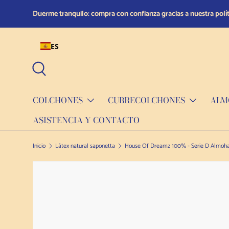
Duerme tranquilo: compra con confianza gracias a nuestra polít
Ir al contenido
ES
Buscar en
COLCHONES
CUBRECOLCHONES
ALM
ASISTENCIA Y CONTACTO
Inicio
Látex natural saponetta
Ir a la información sobre el producto