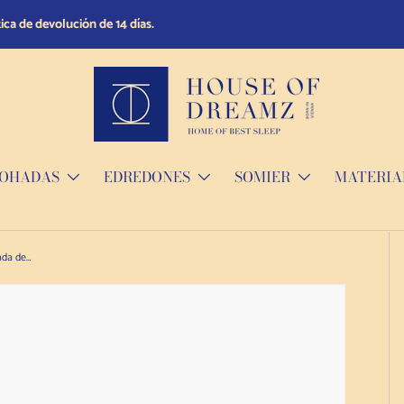
ica de devolución de 14 días.
OHADAS
EDREDONES
SOMIER
MATERIA
House Of Dreamz 100% - Serie D Almohada de látex natural saponetta