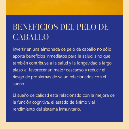
BENEFICIOS DEL PELO DE
CABALLO
Invertir en una almohada de pelo de caballo no sólo
aporta beneficios inmediatos para la salud, sino que
también contribuye a la salud y la longevidad a largo
plazo al favorecer un mejor descanso y reducir el
riesgo de problemas de salud relacionados con el
sueño.
El sueño de calidad está relacionado con la mejora de
la función cognitiva, el estado de ánimo y el
rendimiento del sistema inmunitario.