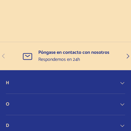
Póngase en contacto con nosotros
Anterior
Sigu
Respondemos en 24h
H
O
D