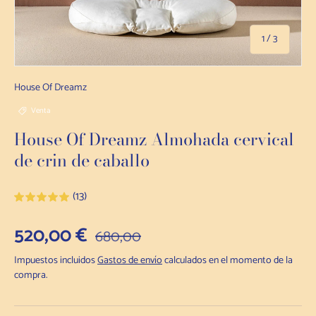
de
1
/
3
House Of Dreamz
Venta
House Of Dreamz Almohada cervical
de crin de caballo
(13)
Precio de venta
520,00 €
Precio habitual
680,00
Impuestos incluidos
Gastos de envío
calculados en el momento de la
compra.