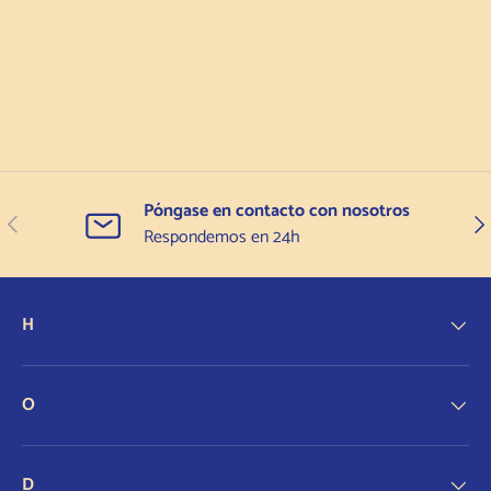
Póngase en contacto con nosotros
Anterior
Sigu
Respondemos en 24h
H
O
D