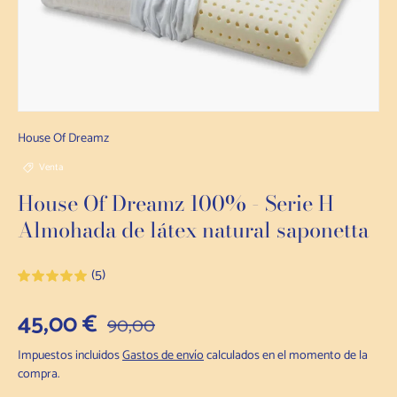
House Of Dreamz
Venta
House Of Dreamz 100% - Serie H
Almohada de látex natural saponetta
(5)
Precio de venta
45,00 €
Precio habitual
90,00
Impuestos incluidos
Gastos de envío
calculados en el momento de la
compra.