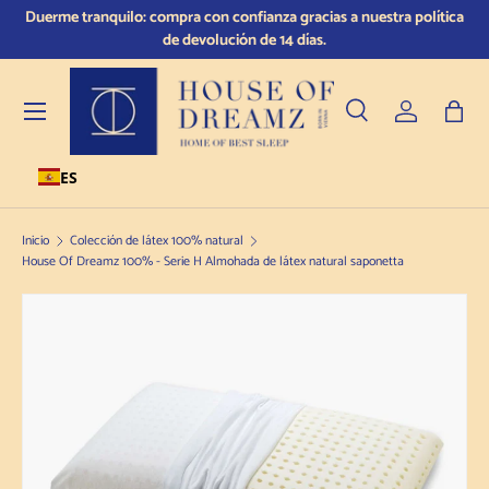
a
Duerme tranquilo: compra con confianza gracias a nuestra política
Ir al contenido
de devolución de 14 días.
Menú
Buscar en
Conectarse
Bols
ES
Buscar en
Tipo de producto
Todos
Inicio
Colección de látex 100% natural
House Of Dreamz 100% - Serie H Almohada de látex natural saponetta
Ir a la información sobre el producto